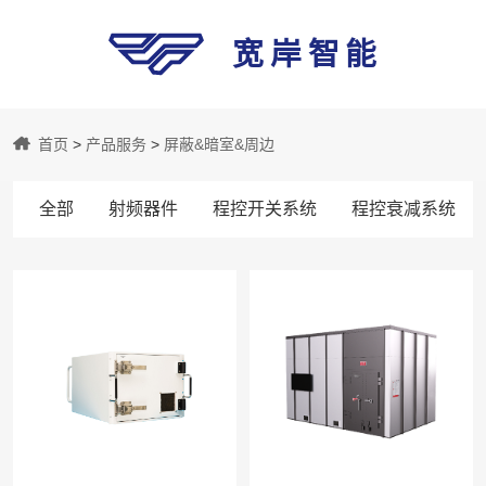
宽岸智能
宽
首页
>
产品服务
>
屏蔽&暗室&周边
岸
全部
射频器件
程控开关系统
程控衰减系统
智
能